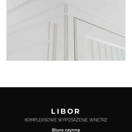
LIBOR
KOMPLEKSOWE WYPOSAŻENIE WNĘTRZ
Biuro czynne