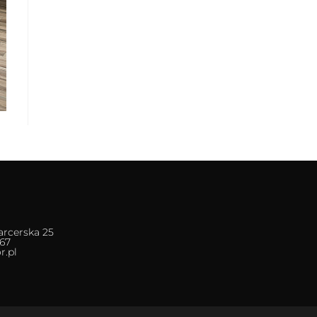
arcerska 25
 67
r.pl